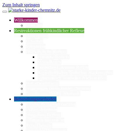
Zum Inhalt springen
Willkommen
Über uns
Restreaktionen frühkindlicher Reflexe
Hintergrund
Ursachen
Symptome
Frühkindliche Reflexe
Primitive Reflexe
Moro-Reflex
Tonischer Labyrinth Reflex
Asymmetrischer Tonischer Nackenreflex
Symmetrisch Tonischer Nackenreflex
Was erwartet uns?
Fragebogen starke-kinder-chemnitz
Fragebogen INPP©-Methode
Behandlungsmethoden
Kinder- & Jugendcoaching
INPP©-Methode
Integration Reflexe
Bilaterale Integration
Rota-Therapie
Benaudira Hörtraining